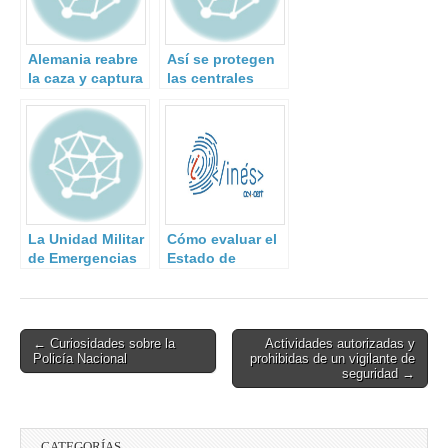
Alemania reabre
Así se protegen
la caza y captura
las centrales
de la ‘Baader
nucleares
Meinhof’.
españolas de
ataques
terroristas.
La Unidad Militar
Cómo evaluar el
de Emergencias
Estado de
reclasificada
Seguridad de un
como equipo de
organismo e
búsqueda y
incluirlo en el
rescate urbano
Informe Nacional
Post
← Curiosidades sobre la
Actividades autorizadas y
de Naciones
Policía Nacional
prohibidas de un vigilante de
navigation
Unidas por cinco
seguridad →
años más
CATEGORÍAS