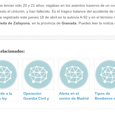
as tenían sólo 20 y 21 años, viajaban en los asientos traseros de un co
esto el cinturón, y han fallecido. Es el trágico balance del accidente de 
a registrado este jueves 18 de abril en la autovía A-92 y en el término 
leda de Zafayona
, en la provincia de
Granada
. Puedes leer la noticia
Relacionados:
de a la
Operación
Alerta en el
Tipos de
 ley
Guardia Civil y
centro de Madrid
Bomberos 
a de
Policía Rumana.
por el hallazgo
España
eguridad.
de material
radiactivo en un