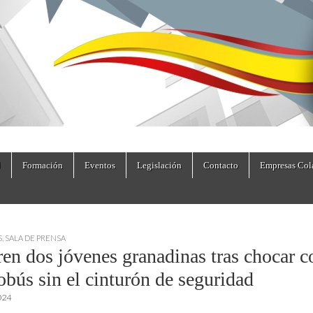
dad.es
Formación
Eventos
Legislación
Contacto
Empresas Col
S
,
SALA DE PRENSA
en dos jóvenes granadinas tras chocar c
obús sin el cinturón de seguridad
2024