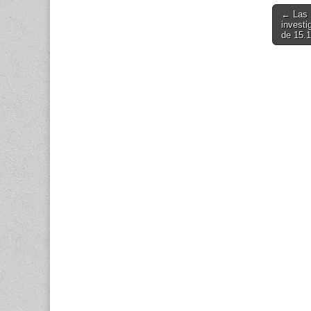
Post
← Las 
investi
navigati
de 15.