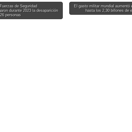
contenedor.
Fuerzas de Seguridad
El gasto militar mundial aumentó
garon durante 2023 la desaparición
hasta los 2,30 billones de
on
126 personas