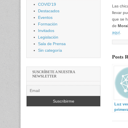
COVID'19
Las chic
Destacados
llevar pu
Eventos
que se h
Formación
de
Mora
Invitados
aquí
.
Legislación
Sala de Prensa
Sin categoría
Posts 
SUSCRÍBETE A NUESTRA
NEWSLETTER
Luz ver
primera
europe
cibers