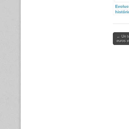
Evoluc
históri
Cultur
Defens
Españ
Post
← Un t
euros 
navigati