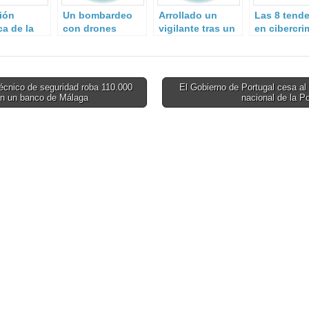
ión
Un bombardeo
Arrollado un
Las 8 tend
ca de la
con drones
vigilante tras un
en cibercri
a de
turcos mata a
asalto.
día de hoy,
a en
una treintena de
según Euro
a
yihadistas de
Daesh en Siria.
écnico de seguridad roba 110.000
El Gobierno de Portugal cesa al 
en un banco de Málaga
nacional de la P
on