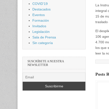
COVID'19
La Instr
Destacados
integral 
Eventos
15 de may
Formación
traslado 
Invitados
El despl
Legislación
106 agen
Sala de Prensa
4.700 mo
Sin categoría
los que 
leer la n
SUSCRÍBETE A NUESTRA
NEWSLETTER
Posts 