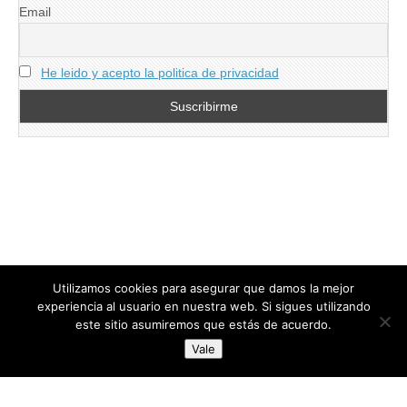
Email
He leido y acepto la politica de privacidad
Utilizamos cookies para asegurar que damos la mejor
experiencia al usuario en nuestra web. Si sigues utilizando
este sitio asumiremos que estás de acuerdo.
Copyright © 2026
directoresdeseguridad.es
. All Rights Reserved.
Vale
Diseñado por Centro Andaluz de Estudios y Entrenamiento