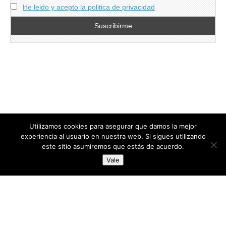
He leido y acepto la politica de privacidad
Utilizamos cookies para asegurar que damos la mejor
experiencia al usuario en nuestra web. Si sigues utilizando
este sitio asumiremos que estás de acuerdo.
Copyright © 2026
directoresdeseguridad.es
. All Rights Reserved.
Vale
Diseñado por Centro Andaluz de Estudios y Entrenamiento