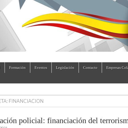
dad.es
Formación
Eventos
Legislación
Contacto
Empresas Col
ETA:
FINANCIACION
ción policial: financiación del terroris
 2021