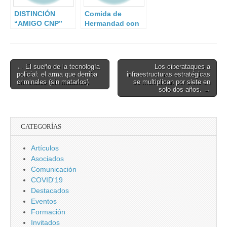
DISTINCIÓN
Comida de
“AMIGO CNP”
Hermandad con
el CNP.
Post
← El sueño de la tecnología
Los ciberataques a
policial: el arma que derriba
infraestructuras estratégicas
navigation
criminales (sin matarlos)
se multiplican por siete en
solo dos años. →
CATEGORÍAS
Artículos
Asociados
Comunicación
COVID'19
Destacados
Eventos
Formación
Invitados