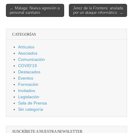
Post
← Málaga: Nueva agresión a
Jerez de la Frontera: anulada
personal sanitario.
por un ataque informático. →
navigation
CATEGORÍAS
Artículos
Asociados
Comunicación
COVID'19
Destacados
Eventos
Formación
Invitados
Legislación
Sala de Prensa
Sin categoría
SUSCRÍBETE A NUESTRA NEWSLETTER