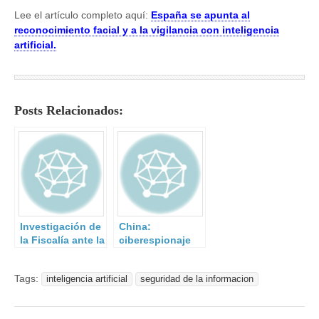
Lee el artículo completo aquí:
España se apunta al
reconocimiento facial y a la vigilancia con inteligencia
artificial.
Posts Relacionados:
Investigación de
China:
la Fiscalía ante la
ciberespionaje
brecha de
para el nuevo
seguridad en el
Comac C919
Tags:
inteligencia artificial
seguridad de la informacion
procés