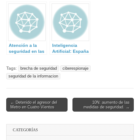
brecha de
seguridad en el
procés
Atención a la
Inteligencia
seguridad en las
Artificial: España
atracciones.
se sube al carro.
Tags:
brecha de seguridad
ciberespionaje
seguridad de la informacion
Post
← Detenido el agresor del
10N: aumento de las
Metro en Cuatro Vientos
medidas de seguridad. →
navigation
CATEGORÍAS