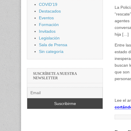
COVID'19
La Polic
Destacados
“rescate
Eventos
agentes 
Formación
conversa
Invitados
hija […]
Legislación
Sala de Prensa
Entre las
Sin categoría
estado d
inespera
buscan l
que son 
SUSCRÍBETE A NUESTRA
NEWSLETTER
personas
Lee el a
cortándo