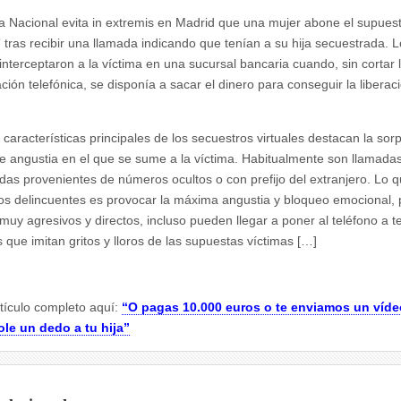
ía Nacional evita in extremis en Madrid que una mujer abone el supues
” tras recibir una llamada indicando que tenían a su hija secuestrada.
L
interceptaron a la víctima en una sucursal bancaria cuando, sin cortar 
ción telefónica, se disponía a sacar el dinero para conseguir la liberac
 características principales de los secuestros virtuales destacan la sorp
e angustia en el que se sume a la víctima. Habitualmente son llamada
das provenientes de números ocultos o con prefijo del extranjero. Lo 
os delincuentes es provocar la máxima angustia y bloqueo emocional, 
muy agresivos y directos, incluso pueden llegar a poner al teléfono a t
 que imitan gritos y lloros de las supuestas víctimas […]
rtículo completo aquí:
“O pagas 10.000 euros o te enviamos un víde
le un dedo a tu hija”