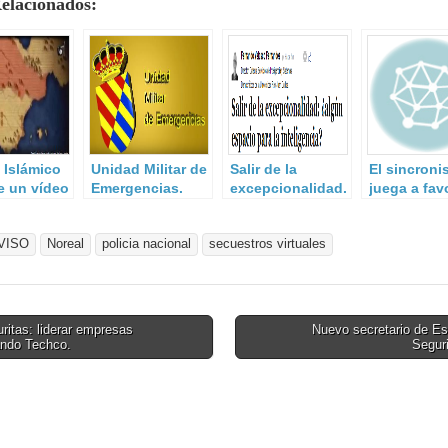
Relacionados:
 Islámico
Unidad Militar de
Salir de la
El sincron
e un vídeo
Emergencias.
excepcionalidad.
juega a fav
rias
malware.
nes a
.
VISO
Noreal
policia nacional
secuestros virtuales
itas: liderar empresas
Nuevo secretario de Es
ndo Techco.
Segur
on