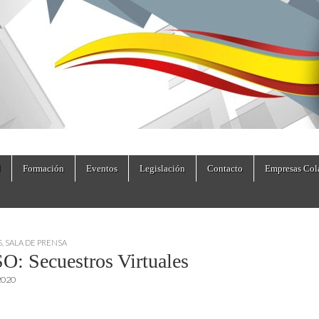
dad.es
Formación
Eventos
Legislación
Contacto
Empresas Col
S
,
SALA DE PRENSA
O: Secuestros Virtuales
2020