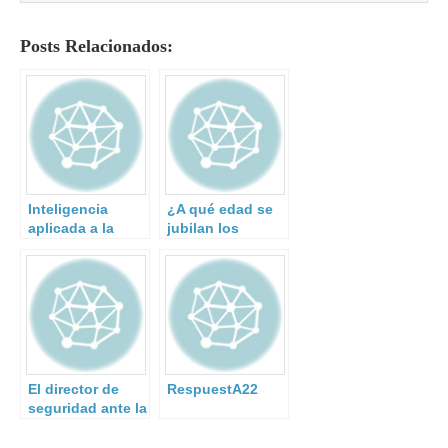
Posts Relacionados:
Inteligencia
¿A qué edad se
aplicada a la
jubilan los
formación de
policías
emergencias
nacionales?
El director de
RespuestA22
seguridad ante la
protección de
infraestructuras