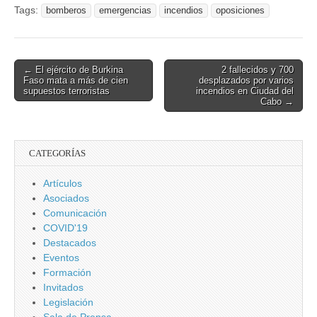
Tags:
bomberos
emergencias
incendios
oposiciones
críticas.
Post
← El ejército de Burkina
2 fallecidos y 700
Faso mata a más de cien
desplazados por varios
navigation
supuestos terroristas
incendios en Ciudad del
Cabo →
CATEGORÍAS
Artículos
Asociados
Comunicación
COVID'19
Destacados
Eventos
Formación
Invitados
Legislación
Sala de Prensa