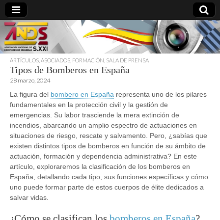
ARTÍCULOS
,
ASOCIADOS
,
FORMACIÓN
,
SALA DE PRENSA
Tipos de Bomberos en España
directoresdeseguridad.es
28 marzo, 2024
La figura del
bombero en España
representa uno de los pilares
fundamentales en la protección civil y la gestión de
emergencias. Su labor trasciende la mera extinción de
incendios, abarcando un amplio espectro de actuaciones en
situaciones de riesgo, rescate y salvamento. Pero, ¿sabías que
existen distintos tipos de bomberos en función de su ámbito de
actuación, formación y dependencia administrativa? En este
artículo, exploraremos la clasificación de los bomberos en
España, detallando cada tipo, sus funciones específicas y cómo
uno puede formar parte de estos cuerpos de élite dedicados a
salvar vidas.
¿Cómo se clasifican los
bomberos en España
?