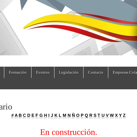
dad.es
Formación
Eventos
Legislación
Contacto
Empresas Cola
ario
#
A
B
C
D
E
F
G
H
I
J
K
L
M
N
Ñ
O
P
Q
R
S
T
U
V
W
X
Y
Z
En construcción.