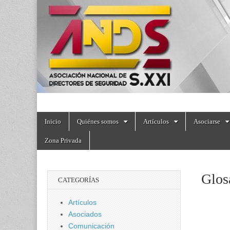
directoresdeseguri
Skip
Main
Inicio
Quiénes somos
Artículos
Asociarse
to
menu
content
Zona Privada
Glos
CATEGORÍAS
Artículos
Asociados
Comunicación