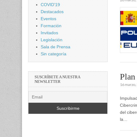
COVID'19
Destacados
Eventos
Formación
Invitados
Legislación
Sala de Prensa
Sin categoría
Plan
SUSCRÍBETE A NUESTRA
NEWSLETTER
16 marzo,
Impulsad
Cibercri
del cibe
la…