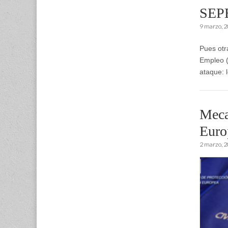
SEPE
9 marzo, 
Pues otr
Empleo (
ataque: 
Meca
Euro
2 marzo, 