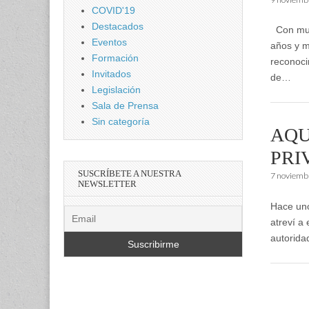
COVID'19
Destacados
Con much
Eventos
años y m
Formación
reconoci
Invitados
de…
Legislación
Sala de Prensa
Sin categoría
AQU
PRI
SUSCRÍBETE A NUESTRA
7 noviemb
NEWSLETTER
Hace uno
atreví a 
autorida