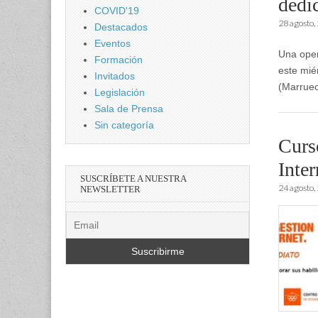
dedic
COVID'19
28 agosto,
Destacados
Eventos
Una oper
Formación
este mié
Invitados
(Marruec
Legislación
Sala de Prensa
Sin categoría
Curs
Inter
SUSCRÍBETE A NUESTRA
24 agosto,
NEWSLETTER