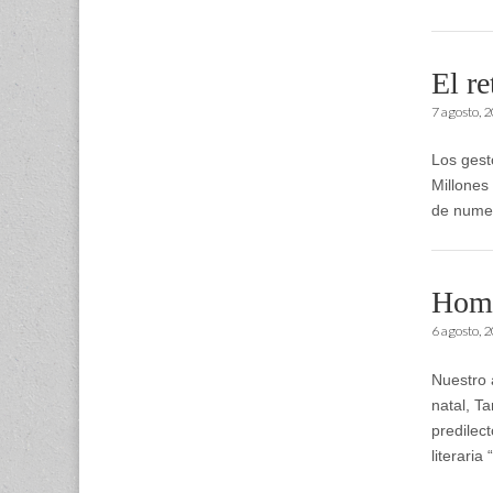
El re
7 agosto, 
Los gest
Millones
de numer
Home
6 agosto, 
Nuestro 
natal, T
predilec
literari