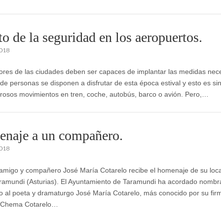
to de la seguridad en los aeropuertos.
2018
ores de las ciudades deben ser capaces de implantar las medidas ne
 de personas se disponen a disfrutar de esta época estival y esto es s
osos movimientos en tren, coche, autobús, barco o avión. Pero,…
naje a un compañero.
2018
amigo y compañero José María Cotarelo recibe el homenaje de su loca
aramundi (Asturias). El Ayuntamiento de Taramundi ha acordado nombra
to al poeta y dramaturgo José María Cotarelo, más conocido por su fir
a “Chema Cotarelo…