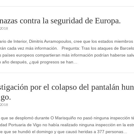
azas contra la seguridad de Europa.
 2018
ario de Interior, Dimitris Avramopoulos, cree que los estados miembros
rán cada vez más información. Pregunta: Tras los ataques de Barcelo
os países europeos compartieran más información podrían haberse sal
n año después, ¿qué progresos se han…
stigación por el colapso del pantalán hu
igo.
 2018
 que se desplomó durante O Marisquiño no pasó ninguna inspección té
idad Portuaria de Vigo no había realizado ninguna inspección en la est
le que se hundió el domingo y que causó heridas a 377 personas…