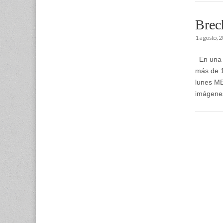
Brec
1 agosto, 
En una 
más de 1
lunes M
imágene