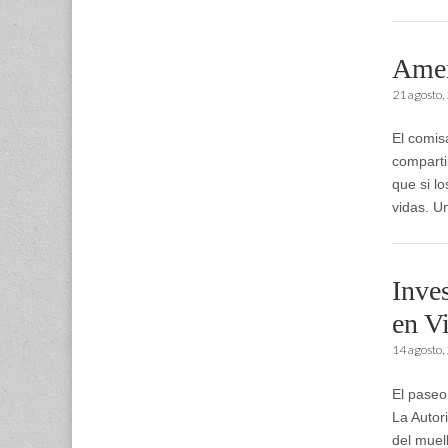
Amen
21 agosto,
El comis
comparti
que si l
vidas. U
Inve
en V
14 agosto,
El paseo
La Autor
del muel