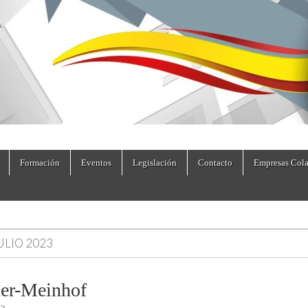
dad.es
Formación
Eventos
Legislación
Contacto
Empresas Cola
ULIO 2023
er-Meinhof
23