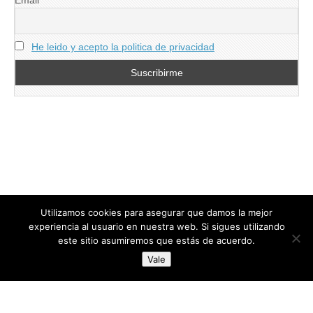
He leido y acepto la politica de privacidad
Utilizamos cookies para asegurar que damos la mejor
experiencia al usuario en nuestra web. Si sigues utilizando
este sitio asumiremos que estás de acuerdo.
Copyright © 2026
directoresdeseguridad.es
. All Rights Reserved.
Vale
Diseñado por Centro Andaluz de Estudios y Entrenamiento