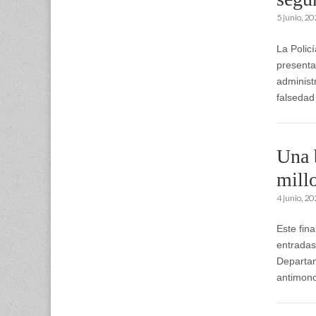
5 junio, 2
La Polic
presenta
administ
falseda
Una 
mill
4 junio, 2
Este fin
entradas
Departam
antimono