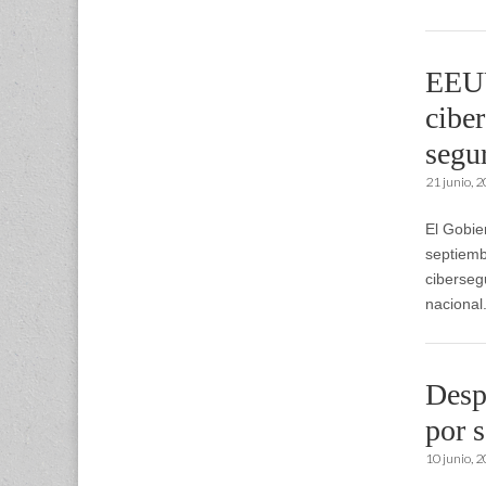
EEUU
cibe
segu
21 junio, 
El Gobie
septiemb
ciberseg
nacional
Desp
por 
10 junio, 