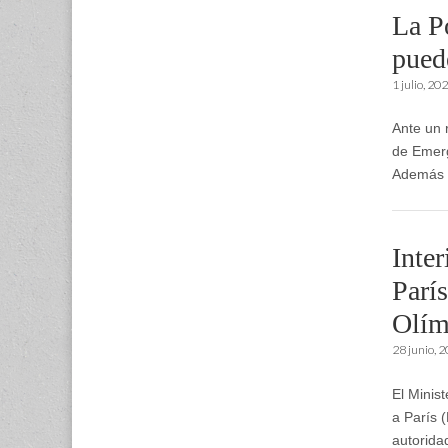
La P
puede
1 julio, 20
Ante un 
de Emerg
Además d
Inter
París
Olím
28 junio, 
El Minist
a París 
autorida