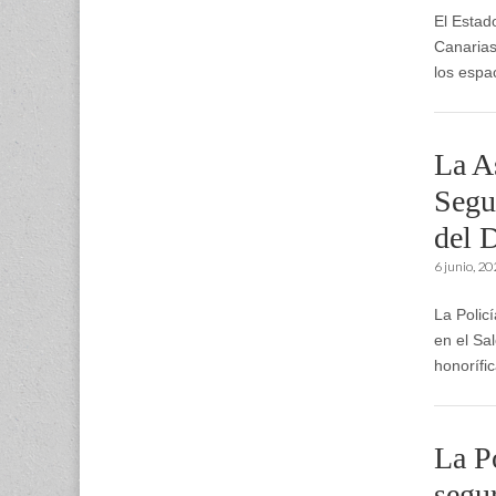
El Estad
Canarias
los espa
La A
Segu
del 
6 junio, 2
La Polic
en el Sa
honorífi
La Po
segu