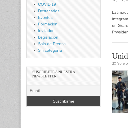
COVID'19
Destacados
Estimado
Eventos
íntegram
Formación
en Grana
Invitados
Prwside
Legislación
Sala de Prensa
Sin categoría
Unid
20 febrero
SUSCRÍBETE A NUESTRA
NEWSLETTER