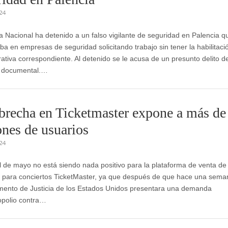
024
ía Nacional ha detenido a un falso vigilante de seguridad en Palencia q
ba en empresas de seguridad solicitando trabajo sin tener la habilitaci
rativa correspondiente. Al detenido se le acusa de un presunto delito d
d documental.…
brecha en Ticketmaster expone a más de
ones de usuarios
024
al de mayo no está siendo nada positivo para la plataforma de venta de
 para conciertos TicketMaster, ya que después de que hace una sema
ento de Justicia de los Estados Unidos presentara una demanda
polio contra…