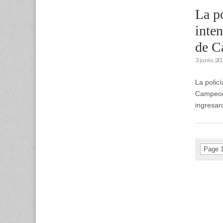
La po
inten
de C
3 junio, 2
La polic
Campeone
ingresar
Page 1