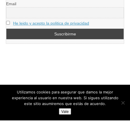
Email
He leido y acepto la politica de privacidad
Utilizamos cookies para asegurar que damos la mejor
experiencia al usuario en nuestra web. Si sigues utilizando
este sitio asumiremos que estás de acuerdo.
Copyright © 2026
directoresdeseguridad.es
. All Rights Reserved.
Vale
Diseñado por Centro Andaluz de Estudios y Entrenamiento