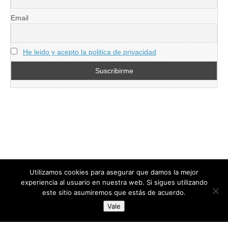
Email
He leido y acepto la politica de privacidad
Utilizamos cookies para asegurar que damos la mejor
experiencia al usuario en nuestra web. Si sigues utilizando
este sitio asumiremos que estás de acuerdo.
Copyright © 2026
directoresdeseguridad.es
. All Rights Reserved.
Vale
Diseñado por Centro Andaluz de Estudios y Entrenamiento