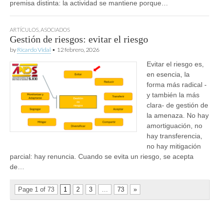
premisa distinta: la actividad se mantiene porque…
ARTÍCULOS
,
ASOCIADOS
Gestión de riesgos: evitar el riesgo
by
Ricardo Vidal
•
12 febrero, 2026
Evitar el riesgo es,
en esencia, la
forma más radical -
y también la más
clara- de gestión de
la amenaza. No hay
amortiguación, no
hay transferencia,
no hay mitigación
parcial: hay renuncia. Cuando se evita un riesgo, se acepta
de…
Page 1 of 73
1
2
3
…
73
»