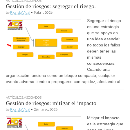
ARTÍCULOS
,
ASOCIADOS
Gestión de riesgos: segregar el riesgo.
by
Ricardo Vidal
•
9 abril, 2026
Segregar el riesgo
es una estrategia
que se apoya en
una idea esencial:
no todos los fallos
deben tener las
mismas
consecuencias.
Cuando una
organización funciona como un bloque compacto, cualquier
evento adverso tiende a propagarse con rapidez, afectando al…
ARTÍCULOS
,
ASOCIADOS
Gestión de riesgos: mitigar el impacto
by
Ricardo Vidal
•
26 marzo, 2026
Mitigar el impacto
es la estrategia que
entra en juego