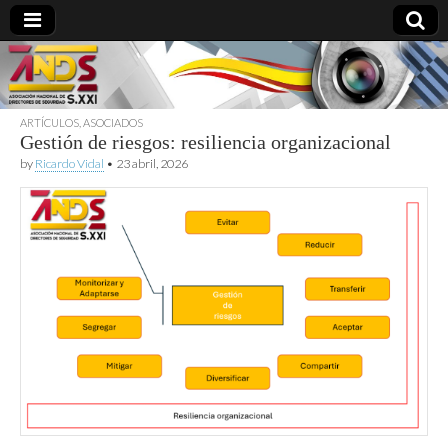
ARTÍCULOS
,
ASOCIADOS
Gestión de riesgos: resiliencia organizacional
directoresdeseguridad.es
by
Ricardo Vidal
•
23 abril, 2026