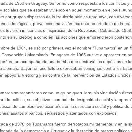
cada de 1960 en Uruguay. Se formó como respuesta a los conflictos y 
s y sociales que se estaban viviendo en aquel momento en el país. Aun
o por grupos dispersos de la izquierda política uruguaya, con diversa
iones ideológicas, prevaleció una visión marxista no ortodoxa de la real
s tuvieron influencias e inspiración de la Revolución Cubana de 1959,
tanto en su ideología como en las acciones que emprendieron posterio
mbre de 1964, se usó por primera vez el nombre “Tupamaros” en un fo
 Convención Universitaria. En agosto de 1965 vuelve a aparecer en 
os” en un acompañando una bomba que destruyó los depósitos de la
 alemana Bayer: en ese folleto expresaban consignas contra los Esta
en apoyo al Vietcong y en contra de la intervención de Estados Unidos
maros se organizaron como un grupo guerrillero, sin vinculación direc
rtido político; sus objetivos: combatir la desigualdad social y la opresi
, buscando cambios revolucionarios en la estructura social y política de
ones: asaltos a bancos, secuestros y atentados con explosivos.
cada de 1970 los Tupamaros fueron derrotados militarmente, y en la si
 llegada de la democracia a Uruguay y la liberación de presos políticos 