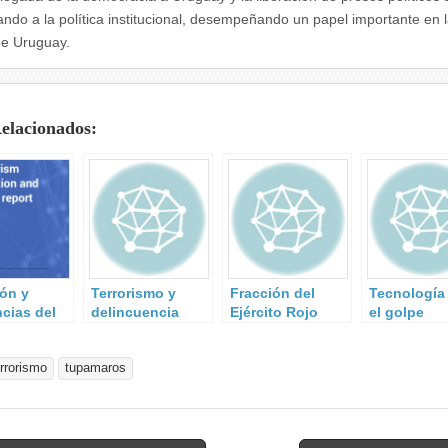
ando a la política institucional, desempeñando un papel importante en l
 de Uruguay.
Relacionados:
ión y
Terrorismo y
Fracción del
Tecnología 
cias del
delincuencia
Ejército Rojo
el golpe
ismo en la
organizada.
inesperado
Europea
Hezbolá
T) 2021
errorismo
tupamaros