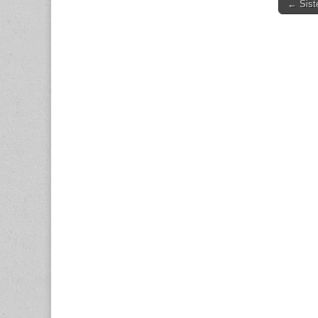
Post
← Siste
navigati