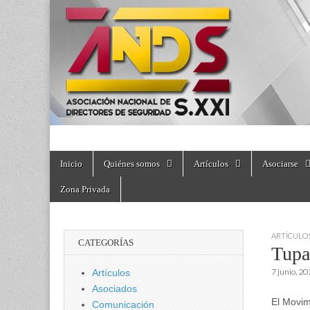
directoresdeseguri
Skip
Main
Inicio
Quiénes somos
Artículos
Asociarse
to
menu
content
Zona Privada
ARTÍCULO
CATEGORÍAS
Tupa
7 junio, 2
Artículos
Asociados
El Movim
Comunicación