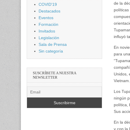
de la dé
COVID'19
política
Destacados
compuest
Eventos
orientac
Formación
Tupamaro
Invitados
influyó 
Legislación
Sala de Prensa
En novie
Sin categoría
para una
“Tupamar
compañía
SUSCRÍBETE A NUESTRA
Unidos, 
NEWSLETTER
Vietnam.
Los Tupa
ningún pa
política
Sus acci
En la dé
y con la