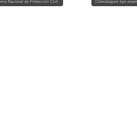
ma Nacional de Protección Civil.
Ciberataques tipo enja
on