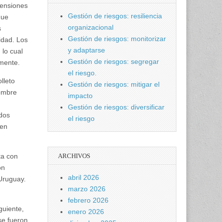
tensiones
Gestión de riesgos: resiliencia
que
organizacional
s
Gestión de riesgos: monitorizar
idad. Los
y adaptarse
 lo cual
Gestión de riesgos: segregar
rmente.
el riesgo.
lleto
Gestión de riesgos: mitigar el
nombre
impacto
Gestión de riesgos: diversificar
dos
el riesgo
 en
ARCHIVOS
ta con
ón
abril 2026
 Uruguay.
marzo 2026
febrero 2026
guiente,
enero 2026
se fueron