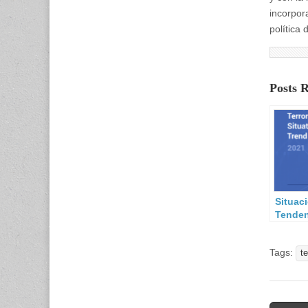
incorpor
política
Posts 
Situac
Tenden
Terror
Unión 
Tags:
(TE-SA
t