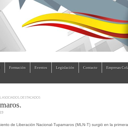
dad.es
Formación
Eventos
Legislación
Contacto
Empresas Col
S
,
ASOCIADOS
,
DESTACADOS
maros.
023
iento de Liberación Nacional-Tupamaros (MLN-T) surgió en la primera