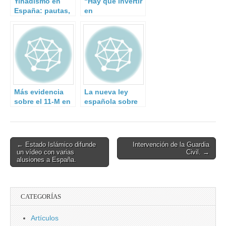
Yihadismo en
“Hay que invertir
España: pautas,
en
cambios y
ciberseguridad lo
continuidad
mismo que se
desde el 11-M.
invierte en
seguridad física”
Más evidencia
La nueva ley
sobre el 11-M en
española sobre
documento del
drones permitirá
Estado Islámico
usarlos de noche
y en zonas
urbanas.
Post
← Estado Islámico difunde
Intervención de la Guardia
un vídeo con varias
Civil. →
navigation
alusiones a España.
CATEGORÍAS
Artículos