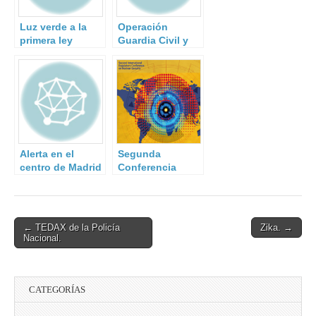
Luz verde a la
Operación
primera ley
Guardia Civil y
europea de
Policía Rumana.
ciberseguridad.
Alerta en el
Segunda
centro de Madrid
Conferencia
por el hallazgo
Internacional de
de material
Reguladores
radiactivo en un
sobre Seguridad
contenedor.
Física Nuclear
Post
← TEDAX de la Policía
Zika. →
Nacional.
navigation
CATEGORÍAS