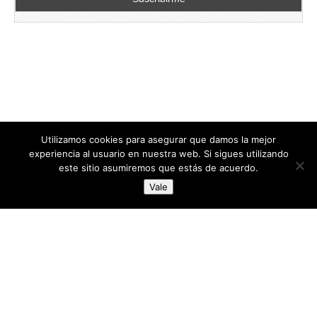
Utilizamos cookies para asegurar que damos la mejor
experiencia al usuario en nuestra web. Si sigues utilizando
este sitio asumiremos que estás de acuerdo.
Copyright © 2026
directoresdeseguridad.es
. All Rights Reserved.
Vale
Diseñado por Centro Andaluz de Estudios y Entrenamiento