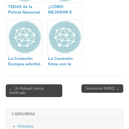
TEDAX de la
¿CÓMO
Policía Nacional.
MEJORAR E
IMPLEMENTAR
LOS
MECANISMOS DE
SEGURIDAD EN
REDES?
La Comisión
La Comisión
Europea advirtió
firma con la
a España del
industria un
riesgo del
acuerdo sobre
vertedero de
ciberseguridad e
Seseña
intensifica sus
Post
← Un Roland Garros
Terrorismo NRBQ →
esfuerzos para
fortificado
navigation
hacer frente a las
ciberamenazas
CATEGORÍAS
Artículos