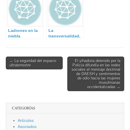
Ladrones en la
La
niebla
transversalidad,
principal reto en
la transposición
de la Directiva
NIS
Post
← La seguridad del espacio
El yihadista detenido por la
ultraterrestre
Policía difundía en las redes
navigation
sociales el mensaje doctrinal
de DAESH y sentimientos
de odio hacia las mujeres
musulmanas
occidentalizadas →
CATEGORÍAS
Artículos
Asociados