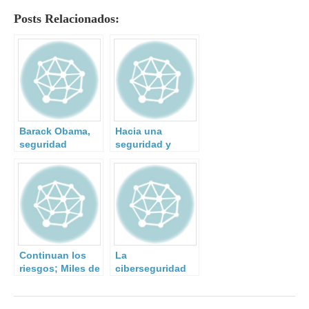
Posts Relacionados:
Barack Obama,
Hacia una
seguridad
seguridad y
nuclear y
defensa
terrorismo.
posmodernas:
elementos de
reflexión sobre
Estrategia Global
de Seguridad
Europea
Continuan los
La
riesgos; Miles de
ciberseguridad
evacuados en
de la industria
California ante el
española es un
temor de una
sainete, y los