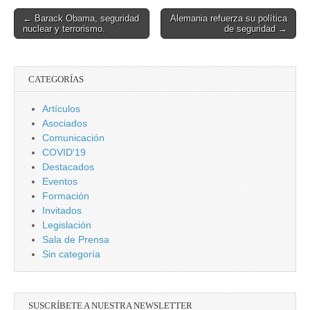
ruptura en la
ataques se están
Post
← Barack Obama, seguridad
Alemania refuerza su política
presa Oroville
disparando
nuclear y terrorismo.
de seguridad →
navigation
CATEGORÍAS
Artículos
Asociados
Comunicación
COVID'19
Destacados
Eventos
Formación
Invitados
Legislación
Sala de Prensa
Sin categoría
SUSCRÍBETE A NUESTRA NEWSLETTER