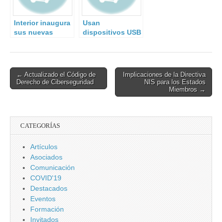
Interior inaugura
Usan
sus nuevas
dispositivos USB
instalaciones
infectados para
para la
atacar
protección de
infraestructura
infraestructuras
crítica.
Post
← Actualizado el Código de
Implicaciones de la Directiva
críticas.
Derecho de Ciberseguridad
NIS para los Estados
navigation
Miembros →
CATEGORÍAS
Artículos
Asociados
Comunicación
COVID'19
Destacados
Eventos
Formación
Invitados