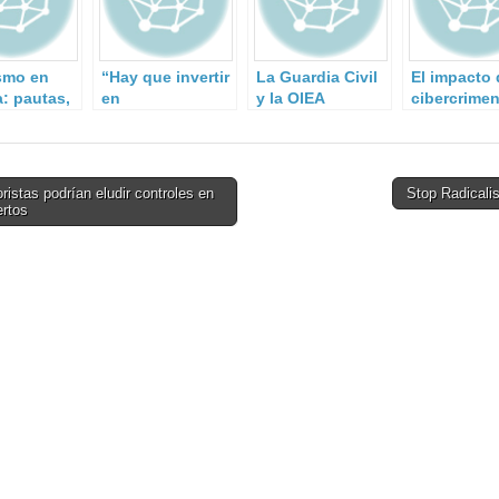
smo en
“Hay que invertir
La Guardia Civil
El impacto 
: pautas,
en
y la OIEA
cibercrimen
s y
ciberseguridad lo
colaborarán en la
mundo
uidad
mismo que se
lucha contra el
[Infografía]
el 11-M.
invierte en
tráfico ilegal de
seguridad física”
material nuclear
ristas podrían eludir controles en
Stop Radical
y radiológico
ertos
on