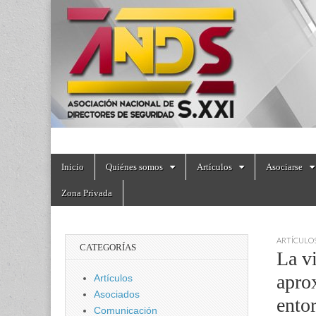
directoresdeseguri
Skip
Main
Inicio
Quiénes somos
Artículos
Asociarse
to
menu
content
Zona Privada
ARTÍCULO
CATEGORÍAS
La vi
apro
Artículos
Asociados
entor
Comunicación