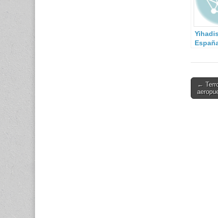
Yihadi
España
cambio
contin
desde 
Post
← Terro
aeropu
navigati