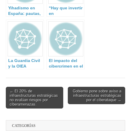
Yihadismo en
“Hay que invertir
España: pautas,
en
cambios y
ciberseguridad lo
continuidad
mismo que se
desde el 11-M.
invierte en
seguridad física”
La Guardia Civil
El impacto del
y la OIEA
cibercrimen en el
colaborarán en la
mundo
lucha contra el
[Infografía]
tráfico ilegal de
material nuclear
Post
← El 20% de
Gobierno pone sobre aviso a
y radiológico
infraestructuras estratégicas
infraestructuras estratégicas
navigation
no evalúan riesgos por
por el ciberataque →
ciberamenazas.
CATEGORÍAS