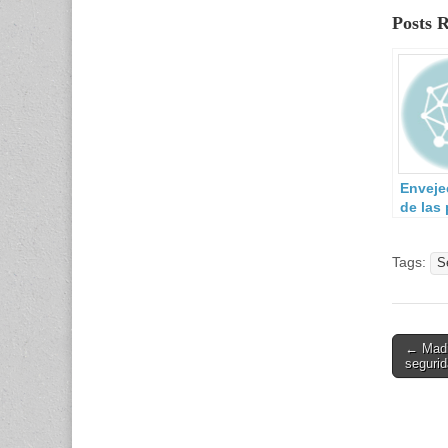
Posts 
Enveje
de las 
de pro
de Seg
Tags:
Privad
S
Post
← Madri
segurid
navigati