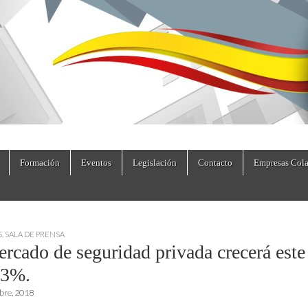
dad.es
Formación
Eventos
Legislación
Contacto
Empresas Cola
S
,
SALA DE PRENSA
ercado de seguridad privada crecerá este
,3%.
bre, 2018