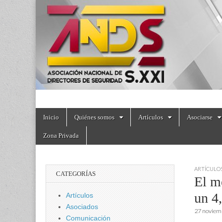
directoresdeseguri
Skip
Main
Inicio
Quiénes somos
Artículos
Asociarse
to
menu
content
Zona Privada
ARTÍCULO
CATEGORÍAS
El m
un 4
Artículos
Asociados
27 noviem
Comunicación