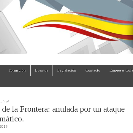
dad.es
Formación
Eventos
Legislación
Contacto
Empresas Cola
RENSA
 de la Frontera: anulada por un ataque
rmático.
 2019