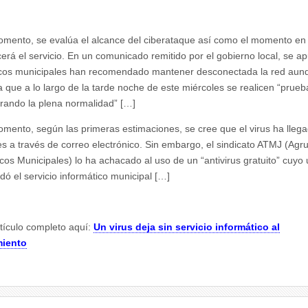
omento, se evalúa el alcance del ciberataque así como el momento en
cerá el servicio. En un comunicado remitido por el gobierno local, se a
icos municipales han recomendado mantener desconectada la red aun
 que a lo largo de la tarde noche de este miércoles se realicen “prueb
erando la plena normalidad” […]
omento, según las primeras estimaciones, se cree que el virus ha llega
es a través de correo electrónico. Sin embargo, el sindicato ATMJ (Agr
cos Municipales) lo ha achacado al uso de un “antivirus gratuito” cuyo
ó el servicio informático municipal […]
rtículo completo aquí:
Un virus deja sin servicio informático al
iento