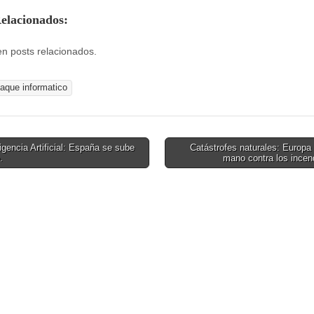
Relacionados:
en posts relacionados.
taque informatico
igencia Artificial: España se sube
Catástrofes naturales: Europ
.
mano contra los incen
on