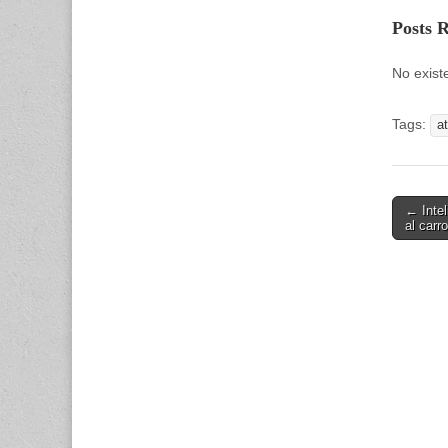
Posts 
No exist
Tags:
a
Post
← Intel
al carro
navigati