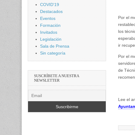
COVID'19
Destacados
Por el m
Eventos
restable
Formación
los técn
Invitados
esperaba
Legislación
ir recup
Sala de Prensa
Sin categoría
Por el m
servidor
de Técni
SUSCRÍBETE A NUESTRA
recomend
NEWSLETTER
Lee el a
Ayuntam