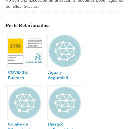
No son una excepción en el sector. Si podemos beber agua es
por ellos. Gracias.
Posts Relacionados:
COVID-19.
Agua y
Fuentes
Seguridad
fidedignas.
Nacional.
Comité de
Riesgo: