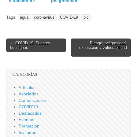
Situación de
peligrosidad,
Estado de
exposición y
Alarma.
vulnerabilidad
Tags:
agua
coronavirus
COVID-19
pic
Post
← COVID-19. Fuentes
Riesgo: peligrosidad,
fidedignas.
exposición y vulnerabilidad
navigation
→
CATEGORÍAS
Artículos
Asociados
Comunicación
COVID'19
Destacados
Eventos
Formación
Invitados