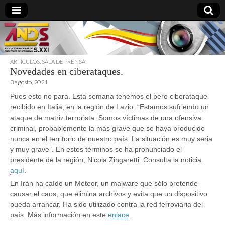
ARTÍCULOS
,
SALA DE PRENSA
Novedades en ciberataques.
directoresdeseguridad.es
3 agosto, 2021
Pues esto no para. Esta semana tenemos el pero ciberataque
recibido en Italia, en la región de Lazio: “Estamos sufriendo un
ataque de matriz terrorista. Somos víctimas de una ofensiva
criminal, probablemente la más grave que se haya producido
nunca en el territorio de nuestro país. La situación es muy seria
y muy grave”. En estos términos se ha pronunciado el
presidente de la región, Nicola Zingaretti. Consulta la noticia
aquí
.
En Irán ha caído un Meteor, un malware que sólo pretende
causar el caos, que elimina archivos y evita que un dispositivo
pueda arrancar. Ha sido utilizado contra la red ferroviaria del
país. Más información en este
enlace
.