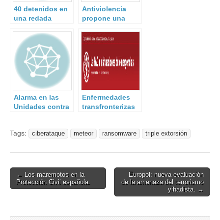
40 detenidos en
Antiviolencia
una redada
propone una
contra el robo de
sanción de 5.000
cobre.
euros a un
aficionado.
Alarma en las
Enfermedades
Unidades contra
transfronterizas
Armas Químicas.
de los animales.
Tags:
ciberataque
meteor
ransomware
triple extorsión
Post
← Los maremotos en la
Europol: nueva evaluación
Protección Civil española.
de la amenaza del terrorismo
navigation
yihadista. →