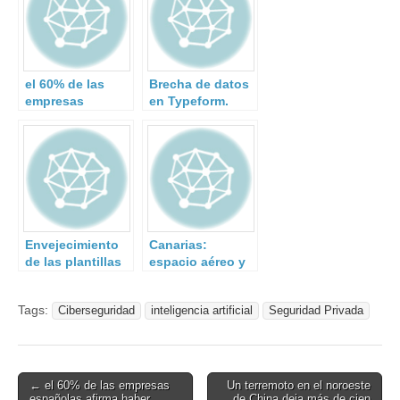
el 60% de las
Brecha de datos
empresas
en Typeform.
españolas afirma
haber recibido
más
ciberataques en
2023
Envejecimiento
Canarias:
de las plantillas
espacio aéreo y
de profesionales
marítimo cerrado.
de Seguridad
Tags:
Ciberseguridad
inteligencia artificial
Seguridad Privada
Privada.
Post
← el 60% de las empresas
Un terremoto en el noroeste
españolas afirma haber
de China deja más de cien