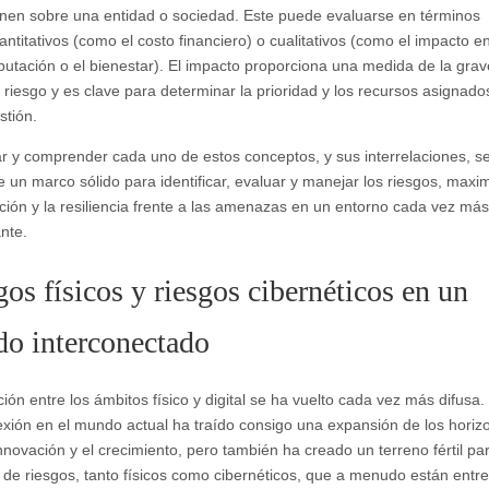
enen sobre una entidad o sociedad. Este puede evaluarse en términos
antitativos (como el costo financiero) o cualitativos (como el impacto en
putación o el bienestar). El impacto proporciona una medida de la gra
 riesgo y es clave para determinar la prioridad y los recursos asignado
stión.
lar y comprender cada uno de estos conceptos, y sus interrelaciones, s
e un marco sólido para identificar, evaluar y manejar los riesgos, max
cción y la resiliencia frente a las amenazas en un entorno cada vez más 
ante.
os físicos y riesgos cibernéticos en un
o interconectado
ción entre los ámbitos físico y digital se ha vuelto cada vez más difusa.
exión en el mundo actual ha traído consigo una expansión de los horiz
innovación y el crecimiento, pero también ha creado un terreno fértil pa
 de riesgos, tanto físicos como cibernéticos, que a menudo están entr