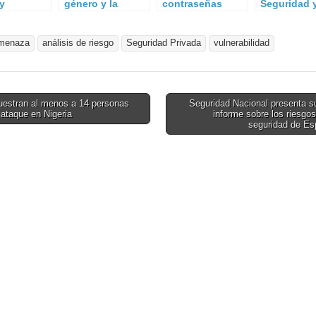
 y
género y la
contraseñas
Seguridad 
abilidad
seguridad
¿qué es más
OSINT
tivo desde
privada.
seguro?
pectiva
menaza
análisis de riesgo
Cooperación y
Seguridad Privada
vulnerabilidad
resor
colaboración
estran al menos a 14 personas
Seguridad Nacional presenta s
 ataque en Nigeria
informe sobre los riesgos
on
seguridad de E