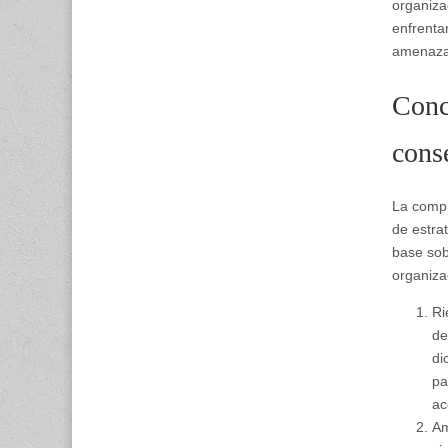
organiza
enfrenta
amenaza
Conc
cons
La compr
de estra
base sobr
organiza
Ri
de
di
pa
ac
Am