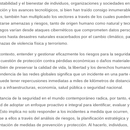
estabilidad y el bienestar de individuos, organizaciones y sociedades en
ación y los avances tecnológicos, si bien han traído consigo innumerabl
os, también han multiplicado los vectores a través de los cuales pueden
izarse amenazas y riesgos, tanto de origen humano como natural y tec
esgos varían desde ataques cibernéticos que comprometen datos perso
ivos hasta desastres naturales exacerbados por el cambio climático, 
azas de violencia física y terrorismo.
contexto, entender y gestionar eficazmente los riesgos para la segurid
 cuestión de protección contra pérdidas económicas o daños materiale
mbién de preservar la calidad de vida, la libertad y los derechos human
endencia de las redes globales significa que un incidente en una parte 
ede tener repercusiones inmediatas a miles de kilómetros de distanci
o a infraestructuras, economía, salud pública o seguridad nacional.
tancia de la seguridad en el mundo contemporáneo radica, por tanto, e
d de adoptar un enfoque proactivo e integral para identificar, evaluar y
 Esto implica no solo responder a los incidentes a medida que ocurren, 
se a ellos a través del análisis de riesgos, la planificación estratégica y 
tación de medidas de prevención y protección. Al hacerlo, individuos,