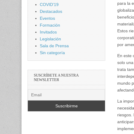
para la 
COVID'19
globaliz
Destacados
benefici
Eventos
material
Formación
Estos ri
Invitados
corporat
Legislación
por amen
Sala de Prensa
Sin categoría
En este 
solo una
trata ta
SUSCRÍBETE A NUESTRA
interdep
NEWSLETTER
mundo pu
afectand
La impor
necesida
riesgos.
anticipar
implemen