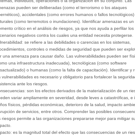
stemas, individuos, operaciones o la organización en su conjunto. Las
enazas pueden ser deliberadas (como el terrorismo o los ataques
bernéticos), accidentales (como errores humanos o fallos tecnológicos)
turales (como terremotos o inundaciones). Identificar amenazas es un
emento crítico en el análisis de riesgos, ya que nos ayuda a perfilar los
cenarios negativos contra los cuales una entidad necesita protegerse.
lnerabilidad: se refiere a las debilidades o carencias en los sistemas,
ocedimientos, controles o medidas de seguridad que pueden ser explo
r una amenaza para causar daño. Las vulnerabilidades pueden ser fís
omo una infraestructura inadecuada), tecnológicas (como software
sactualizado) o humanas (como la falta de capacitación). Identificar y 
s vulnerabilidades es necesario y obligatorio para fortalecer la segurida
sistencia ante los riesgos.
nsecuencias: son los efectos derivados de la materialización de un rie
eden variar ampliamente en severidad, desde leves a catastróficas, e 
ños físicos, pérdidas económicas, deterioro de la salud, impacto ambie
srupción de servicios, entre otros. Comprender las posibles consecuen
s riesgos permite a las organizaciones prepararse mejor para mitigar s
pacto.
pacto: es la magnitud total del efecto que las consecuencias de un rie