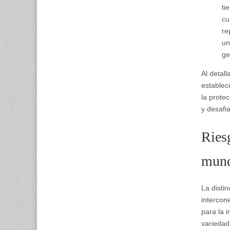
ti
cu
re
un
ge
Al detal
establec
la prote
y desafi
Riesg
mund
La distin
intercon
para la 
variedad