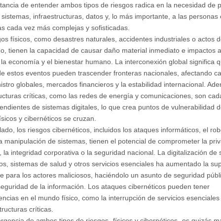
tancia de entender ambos tipos de riesgos radica en la necesidad de 
 sistemas, infraestructuras, datos y, lo más importante, a las personas
 cada vez más complejas y sofisticadas.
gos físicos, como desastres naturales, accidentes industriales o actos 
mo, tienen la capacidad de causar daño material inmediato e impactos a
 la economía y el bienestar humano. La interconexión global significa q
de estos eventos pueden trascender fronteras nacionales, afectando 
istro globales, mercados financieros y la estabilidad internacional. Ad
ructuras críticas, como las redes de energía y comunicaciones, son cad
ndientes de sistemas digitales, lo que crea puntos de vulnerabilidad 
ísicos y cibernéticos se cruzan.
lado, los riesgos cibernéticos, incluidos los ataques informáticos, el ro
la manipulación de sistemas, tienen el potencial de comprometer la pri
 la integridad corporativa o la seguridad nacional. La digitalización de 
ros, sistemas de salud y otros servicios esenciales ha aumentado la sup
e para los actores maliciosos, haciéndolo un asunto de seguridad públ
seguridad de la información. Los ataques cibernéticos pueden tener
ncias en el mundo físico, como la interrupción de servicios esenciales
tructuras críticas.
rgencia de ambos tipos de riesgos -físicos y cibernéticos- es quizás m