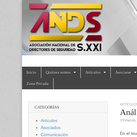
directoresdeseguri
Skip
Main
Inicio
Quiénes somos
Artículos
Asociarse
to
menu
content
Zona Privada
ARTÍCULO
CATEGORÍAS
Análi
19 marzo,
Artículos
Asociados
En el mu
Comunicación