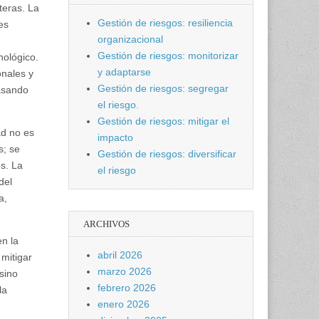
teras. La
Gestión de riesgos: resiliencia
es
organizacional
Gestión de riesgos: monitorizar
nológico.
y adaptarse
nales y
Gestión de riesgos: segregar
pasando
el riesgo.
Gestión de riesgos: mitigar el
ad no es
impacto
s; se
Gestión de riesgos: diversificar
os. La
el riesgo
del
a,
ARCHIVOS
n la
abril 2026
 mitigar
marzo 2026
sino
febrero 2026
la
enero 2026