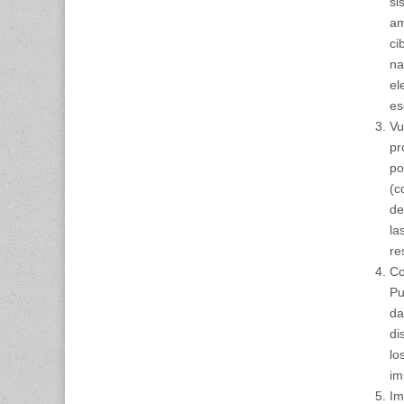
si
am
ci
na
el
es
Vu
pr
po
(c
de
la
re
Co
Pu
da
di
lo
im
Im