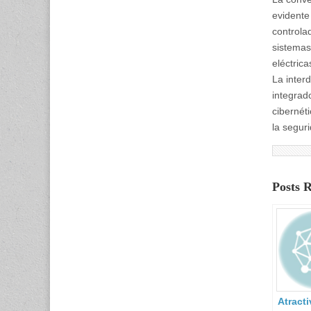
evidente 
controla
sistemas
eléctric
La inter
integrad
cibernét
la seguri
Posts 
Atract