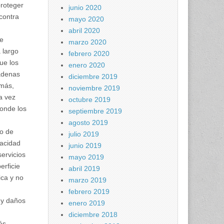
proteger
junio 2020
 contra
mayo 2020
abril 2020
de
marzo 2020
 largo
febrero 2020
ue los
enero 2020
cadenas
diciembre 2019
emás,
noviembre 2019
a vez
octubre 2019
donde los
septiembre 2019
agosto 2019
bo de
julio 2019
vacidad
junio 2019
servicios
mayo 2019
erficie
abril 2019
ica y no
marzo 2019
febrero 2019
 y daños
enero 2019
diciembre 2018
ás