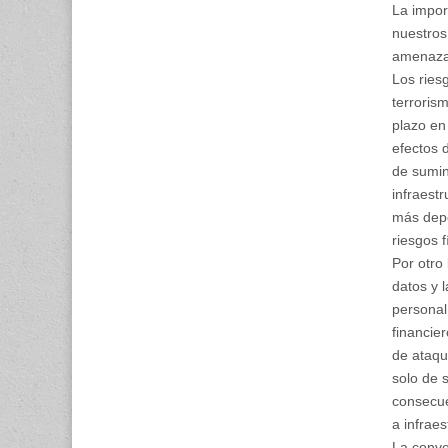
La impor
nuestros
amenazas
Los ries
terroris
plazo en
efectos 
de sumin
infraest
más depe
riesgos f
Por otro 
datos y 
personal,
financie
de ataqu
solo de 
consecue
a infraes
La conve