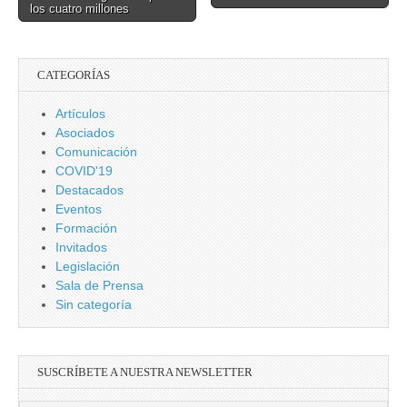
Unidas por cinco
los cuatro millones
años más
CATEGORÍAS
Artículos
Asociados
Comunicación
COVID'19
Destacados
Eventos
Formación
Invitados
Legislación
Sala de Prensa
Sin categoría
SUSCRÍBETE A NUESTRA NEWSLETTER