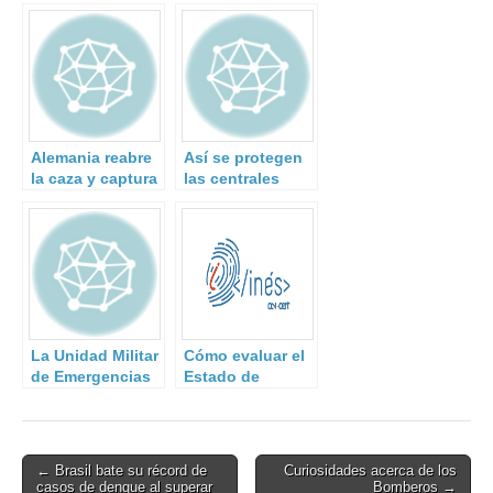
Alemania reabre
Así se protegen
la caza y captura
las centrales
de la ‘Baader
nucleares
Meinhof’.
españolas de
ataques
terroristas.
La Unidad Militar
Cómo evaluar el
de Emergencias
Estado de
reclasificada
Seguridad de un
como equipo de
organismo e
búsqueda y
incluirlo en el
rescate urbano
Informe Nacional
Post
← Brasil bate su récord de
Curiosidades acerca de los
de Naciones
casos de dengue al superar
Bomberos →
navigation