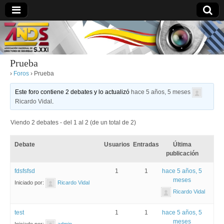
Prueba
›
Foros
›
Prueba
directoresdeseguridad.es
Este foro contiene 2 debates y lo actualizó
hace 5 años, 5 meses
Ricardo Vidal
.
Viendo 2 debates - del 1 al 2 (de un total de 2)
Debate
Usuarios
Entradas
Última
publicación
fdsfsfsd
1
1
hace 5 años, 5
meses
Iniciado por:
Ricardo Vidal
Ricardo Vidal
test
1
1
hace 5 años, 5
meses
Iniciado por:
admin