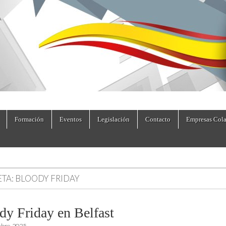
dad.es
Formación
Eventos
Legislación
Contacto
Empresas Cola
ETA:
BLOODY FRIDAY
dy Friday en Belfast
mbre, 2025