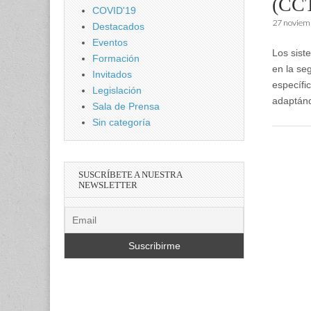
(CC
COVID'19
27 noviem
Destacados
Eventos
Los sist
Formación
en la se
Invitados
específi
Legislación
adaptán
Sala de Prensa
Sin categoría
SUSCRÍBETE A NUESTRA
NEWSLETTER