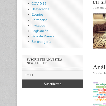
en si
COVID'19
16 enero, 
Destacados
Eventos
Formación
Invitados
Legislación
Sala de Prensa
Sin categoría
SUSCRÍBETE A NUESTRA
NEWSLETTER
Anál
3 noviemb