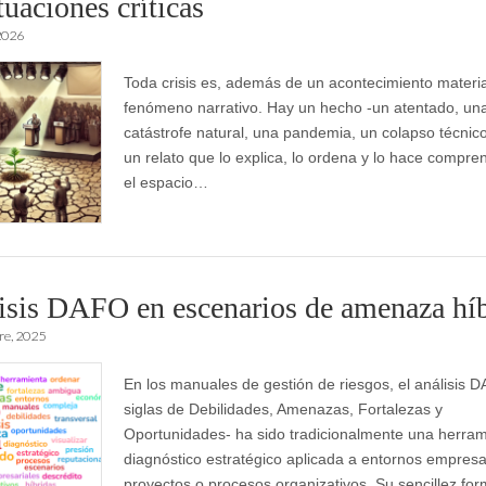
tuaciones críticas
2026
Toda crisis es, además de un acontecimiento materia
fenómeno narrativo. Hay un hecho -un atentado, un
catástrofe natural, una pandemia, un colapso técnic
un relato que lo explica, lo ordena y lo hace compren
el espacio…
isis DAFO en escenarios de amenaza híb
re, 2025
En los manuales de gestión de riesgos, el análisis 
siglas de Debilidades, Amenazas, Fortalezas y
Oportunidades- ha sido tradicionalmente una herram
diagnóstico estratégico aplicada a entornos empresa
proyectos o procesos organizativos. Su sencillez for