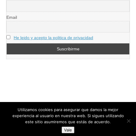
Email
He leido y acepto la politica de privacidad
Utilizamos cookies para asegurar que damos la mejor
experiencia al usuario en nuestra web. Si sigues utilizando
este sitio asumiremos que estás de acuerdo.
Copyright © 2026
directoresdeseguridad.es
. All Rights Reserved.
Vale
Diseñado por Centro Andaluz de Estudios y Entrenamiento