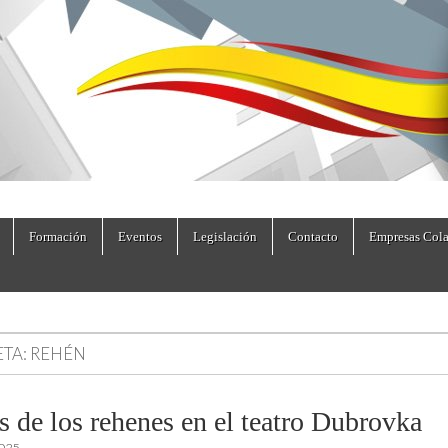
dad.es
Formación
Eventos
Legislación
Contacto
Empresas Cola
ETA:
REHÉN
s de los rehenes en el teatro Dubrovka
2025