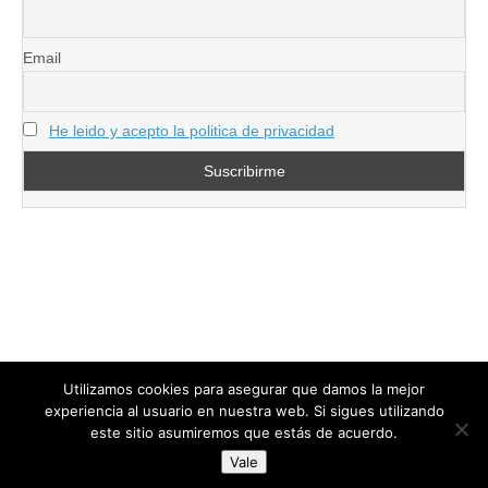
Email
He leido y acepto la politica de privacidad
Utilizamos cookies para asegurar que damos la mejor
experiencia al usuario en nuestra web. Si sigues utilizando
este sitio asumiremos que estás de acuerdo.
Copyright © 2026
directoresdeseguridad.es
. All Rights Reserved.
Vale
Diseñado por Centro Andaluz de Estudios y Entrenamiento