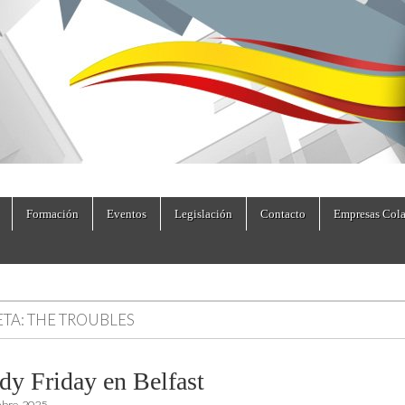
dad.es
Formación
Eventos
Legislación
Contacto
Empresas Cola
ETA:
THE TROUBLES
dy Friday en Belfast
mbre, 2025