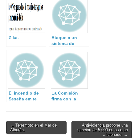
Zika.
Ataque a un
sistema de
tratamiento de
aguas.
El incendio de
La Comisión
Seseña emite
firma con la
una “panoplia”
industria un
de compuestos
acuerdo sobre
nocivos para la
ciberseguridad e
salud
intensifica sus
Post
← Terremoto en el Mar de
Antiviolencia propone una
esfuerzos para
Alborán.
sanción de 5.000 euros a un
navigation
hacer frente a las
aficionado. →