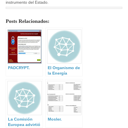
instrumento del Estado.
Posts Relacionados:
PADCRYPT.
El Organismo de
la Energía
Atómica alerta
del riesgo de
terrorismo
nuclear.
La Comisión
Mosler.
Europea advirtió