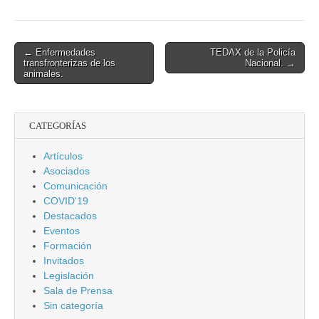
a España del
riesgo del
vertedero de
Seseña
Post
← Enfermedades
TEDAX de la Policía
transfronterizas de los
Nacional. →
navigation
animales.
CATEGORÍAS
Artículos
Asociados
Comunicación
COVID'19
Destacados
Eventos
Formación
Invitados
Legislación
Sala de Prensa
Sin categoría