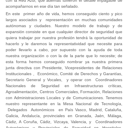
con la Red Azul, que además tuvieron el detalle impagable de
acompañarnos en ese día tan señalado.
En este primer año de vida, hemos conseguido ciento y pico
largos asociados y representación en muchas comunidades
autónomas y ciudades. Nuestro modelo de trabajo y de
expansión consiste en que cualquier director de seguridad que
quiera trabajar por nuestra profesión tendrá la oportunidad de
hacerlo y le daremos la representatividad que necesite para
poder llevarlo a cabo, por supuesto con la ayuda de toda
nuestra organización o con la de la parte que lo necesite; de
esta forma hemos conseguido nombrar ya nuestra primera
junta directiva con Presidente, Vicepresidentes de Relaciones
Institucionales , Económico, Comité de Derechos y Garantías,
Secretario General y Vocales, y operar con Coordinadores
Nacionales de Seguridad en Infraestructuras críticas,
Agroalimentación, Centros Comerciales, Formación, Relaciones
con Administraciones Locales y de Comunicaciones. Tenemos
nuestro representante en la Mesa Nacional de Tecnología,
Delegados Autonómicos en País Vasco, Madrid, Cataluña,
Galicia, Andalucía, provinciales en Granada, Jaén, Málaga,
Cádiz, A Coruña, Cádiz, Vizcaya, Valencia, y Coordinadores
Autonómicos y Provinciales de Seguridad en Hospitales,