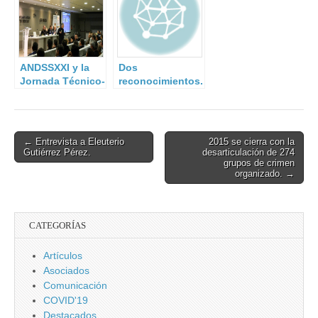
Publica-
Seguridad.
Seguridad
Privada.
ANDSSXXI y la
Dos
Jornada Técnico-
reconocimientos.
Operativa para
Directores y
Jefes de
Seguridad, III.
Post
← Entrevista a Eleuterio
2015 se cierra con la
Gutiérrez Pérez.
desarticulación de 274
navigation
grupos de crimen
organizado. →
CATEGORÍAS
Artículos
Asociados
Comunicación
COVID'19
Destacados