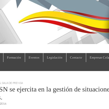
dad.es
Formación
Eventos
Legislación
Contacto
Empresas Cola
S
,
SALA DE PRENSA
N se ejercita en la gestión de situacion
s.
 2016