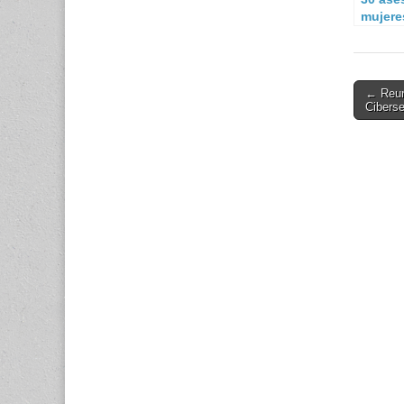
mujere
lupa.
Post
← Reun
Ciberse
navigati