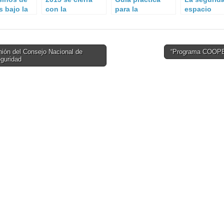
s bajo la
con la
para la
espacio
desarticulación
Construcción de
ultraterrest
de 274 grupos de
un Sistema de
crimen
Gestión de la
organizado.
Ciberseguridad
ión del Consejo Nacional de
“Programa COOP
Industrial.
guridad
on